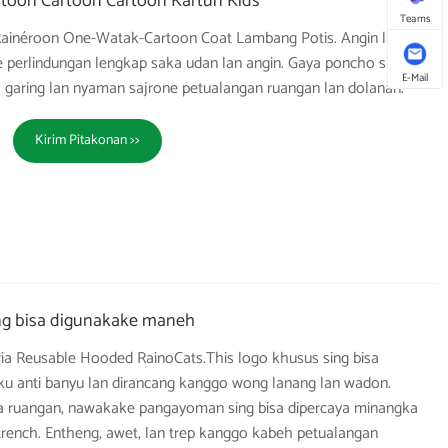
toon Cartoon Cartoon Kartun Kids
Teams
ainéroon One-Watak-Cartoon Coat Lambang Potis. Angin lan
 perlindungan lengkap saka udan lan angin. Gaya poncho siji-
E-Mail
h garing lan nyaman sajrone petualangan ruangan lan dolanan.
Kirim Pitakonan >>
ng bisa digunakake maneh
a Reusable Hooded RainoCats.This logo khusus sing bisa
iku anti banyu lan dirancang kanggo wong lanang lan wadon.
a ruangan, nawakake pangayoman sing bisa dipercaya minangka
rench. Entheng, awet, lan trep kanggo kabeh petualangan