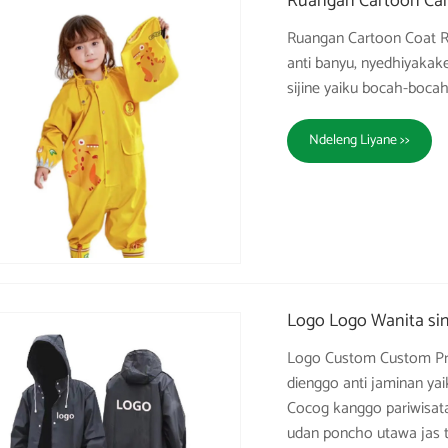
Ruangan Cartoon Car
Ruangan Cartoon Coat R
anti banyu, nyedhiyakake
sijine yaiku bocah-boca
Ndeleng Liyane >>
Logo Logo Wanita si
Logo Custom Custom Pri
dienggo anti jaminan ya
Cocog kanggo pariwisat
udan poncho utawa jas t