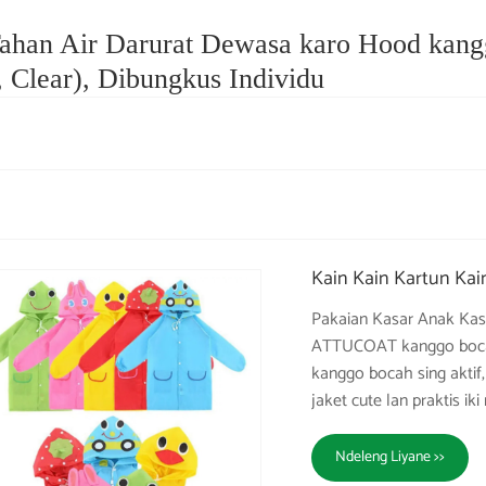
Tahan Air Darurat Dewasa karo Hood kan
, Clear), Dibungkus Individu
Kain Kain Kartun Kai
Pakaian Kasar Anak Kasa
ATTUCOAT kanggo bocah
kanggo bocah sing aktif,
jaket cute lan praktis i
Ndeleng Liyane >>