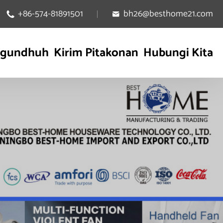
+86-574-81891501
bh26@besthome21.com


gundhuh
Kirim Pitakonan
Hubungi Kita