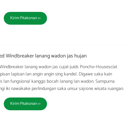
Kirim Pitakonan >>
ed Windbreaker lanang wadon jas hujan
Windbreaker lanang wadon jas cujat-juids Poncho-Housesciat
isan lapisan lan angin angin sing kandel. Digawe saka kain
is lan fungsional kanggo bocah lanang lan wadon. Sampurna
ngi iki nawakake perlindungan saka unsur sajrone wisata ruangan.
Kirim Pitakonan >>