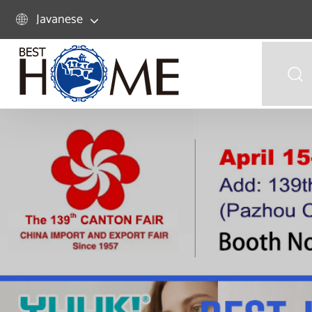
Javanese

