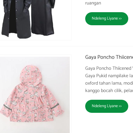
ruangan
Ndeleng Liyane >>
Gaya Poncho Thiicen
Gaya Poncho Thiicened 
Gaya Pukid nampilake lap
oxford tahan lama, mod
kanggo bocah cilik, pela
Ndeleng Liyane >>