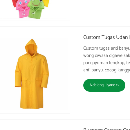
Custom Tugas Udan 
Custom tugas anti banyu
wong diwasa digawe sak
pangayoman lengkap, tet
anti banyu, cocog kangg
Ndeleng Liyane >>