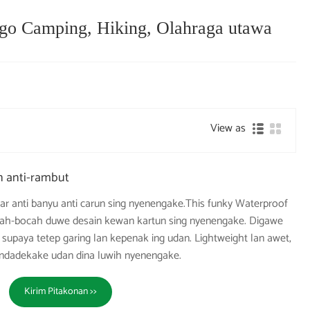
ggo Camping, Hiking, Olahraga utawa
View as
n anti-rambut
r anti banyu anti carun sing nyenengake.This funky Waterproof
-bocah duwe desain kewan kartun sing nyenengake. Digawe
 supaya tetep garing lan kepenak ing udan. Lightweight lan awet,
ki ndadekake udan dina luwih nyenengake.
Kirim Pitakonan >>