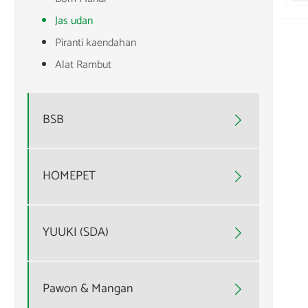
Jas udan
Piranti kaendahan
Alat Rambut
BSB

HOMEPET

YUUKI (SDA)

Pawon & Mangan
