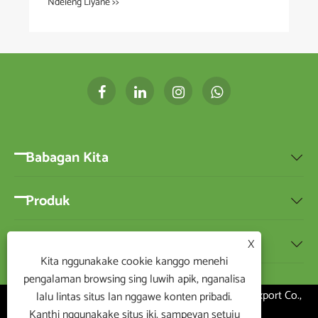
Ndeleng Liyane >>
Babagan Kita

Produk

Kabar
X

Kita nggunakake cookie kanggo menehi
pengalaman browsing sing luwih apik, nganalisa
Hak Cipta ©2020 Ningbo BEST-HOME Import and Export Co.,
lalu lintas situs lan nggawe konten pribadi.
Kanthi nggunakake situs iki, sampeyan setuju