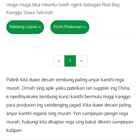
muga-muga bisa mbantu luwih ngerti babagan Rod Bag
Kanggo Siswa Sekolah.
Ndeleng Liyane >>
Kirim Pitakonan >>
«
1
»
Pabrik kita duwe desain tembung paling anyar kanthi rega
murah. Omah sing apik yaiku pabrikan lan supplier ing China.
e nyedhiyakake tembung kunci kanthi bermutu tinggi kanggo
para produsen ing saindenging jagad. Kita duwe desain paling
anyar kanthi regane sing murah. Yen sampeyan pengin rega
murah, hubungi kita dhaptar rega sing bakal dikirim sampeyan
kutipan.