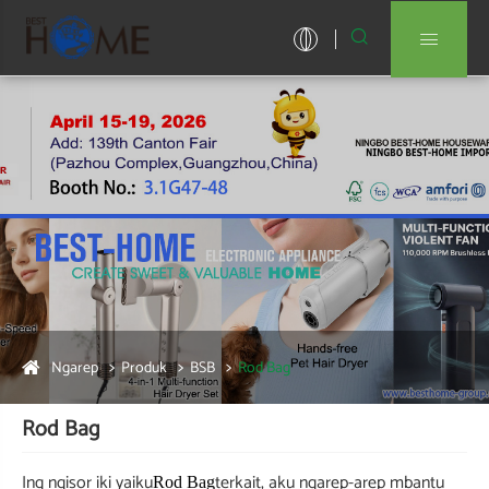


Ngarep
Produk
BSB
Rod Bag
Rod Bag
Ing ngisor iki yaiku
terkait, aku ngarep-arep mbantu
Rod Bag