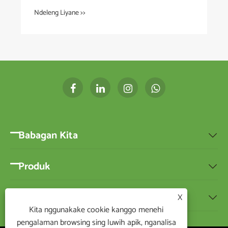
Pelanggan Nyata?
Ndeleng Liyane >>
Babagan Kita

Produk

Kabar
X

Kita nggunakake cookie kanggo menehi
pengalaman browsing sing luwih apik, nganalisa