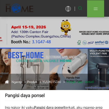


Ngarep
Produk
YUUKI (SDA)
Pangisi daya ponsel
Pangisi daya ponsel
Ing ngisor iki yaiku
terkait, aku ngarep-arep
Pangisi daya ponsel