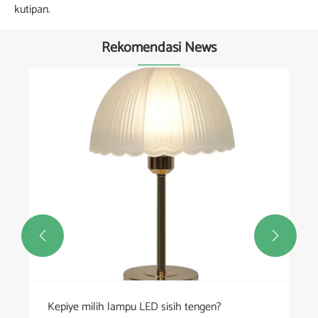
kutipan.
Rekomendasi News


isih tengen?
Kepiye Promosi & Hadiah Ngg