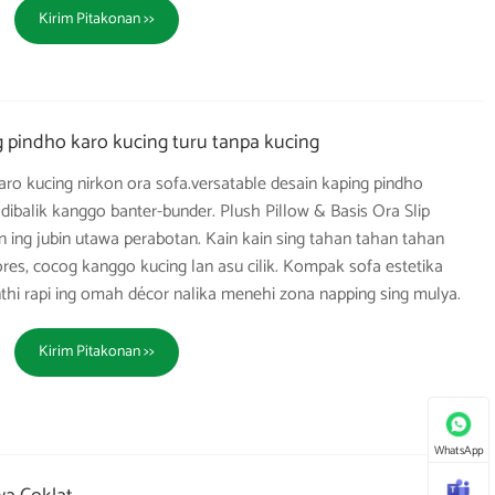
Kirim Pitakonan >>
g pindho karo kucing turu tanpa kucing
ro kucing nirkon ora sofa.versatable desain kaping pindho
ibalik kanggo banter-bunder. Plush Pillow & Basis Ora Slip
ng jubin utawa perabotan. Kain kain sing tahan tahan tahan
res, cocog kanggo kucing lan asu cilik. Kompak sofa estetika
i rapi ing omah décor nalika menehi zona napping sing mulya.
Kirim Pitakonan >>
WhatsApp