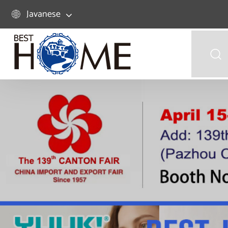
Javanese

