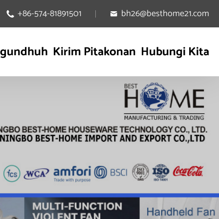
+86-574-81891501
bh26@besthome21.com


gundhuh
Kirim Pitakonan
Hubungi Kita