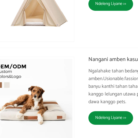
Ndeleng Liyane >>
Nangani amben kasur
Ngalahake tahan bedang 
amben.Usionable.fassion
banyu kanthi tahan taha
kanggo lelungan utawa 
dawa kanggo pets.
Ndeleng Liyane >>