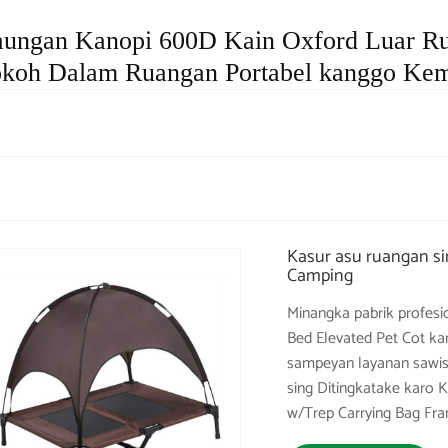
 Naungan Kanopi 600D Kain Oxford Luar R
koh Dalam Ruangan Portabel kanggo Kem
Kasur asu ruangan s
Camping
Minangka pabrik profesi
Bed Elevated Pet Cot ka
sampeyan layanan sawise
sing Ditingkatake karo 
w/Trep Carrying Bag Fr