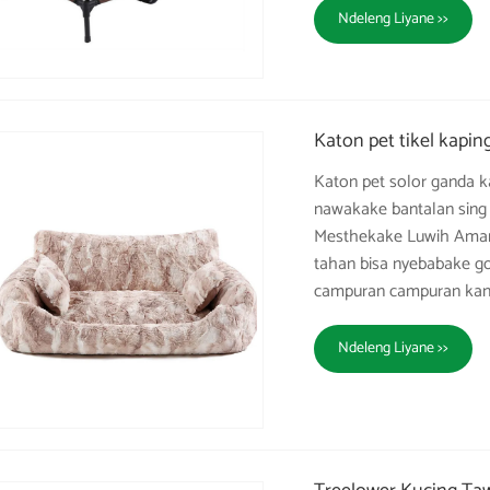
Ndeleng Liyane >>
Katon pet tikel kapin
Katon pet solor ganda ka
nawakake bantalan sing d
Mesthekake Luwih Aman i
tahan bisa nyebabake go
campuran campuran kanth
Ndeleng Liyane >>