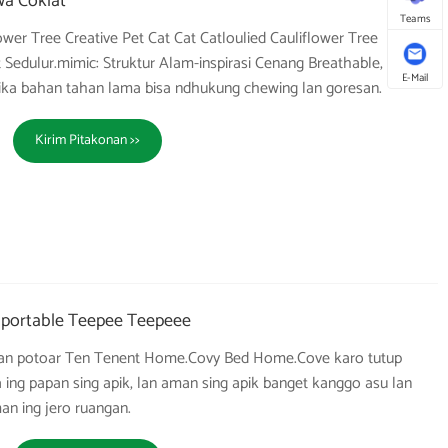
wa Coklat
Teams
wer Tree Creative Pet Cat Cat Catloulied Cauliflower Tree
t Sedulur.mimic: Struktur Alam-inspirasi Cenang Breathable, kain
E-Mail
ika bahan tahan lama bisa ndhukung chewing lan goresan.
Kirim Pitakonan >>
portable Teepee Teepeee
an potoar Ten Tenent Home.Covy Bed Home.Cove karo tutup
na ing papan sing apik, lan aman sing apik banget kanggo asu lan
an ing jero ruangan.