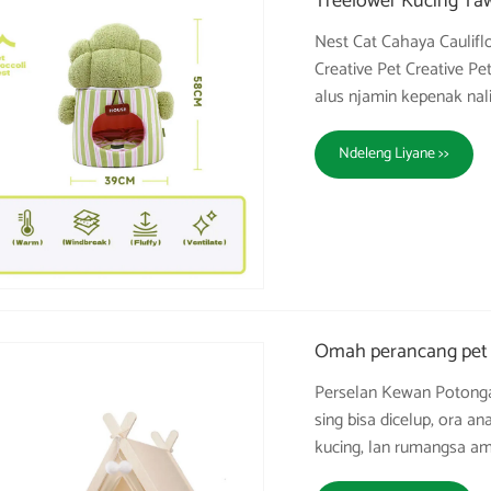
Treelower Kucing Ta
Nest Cat Cahaya Cauliflo
Creative Pet Creative Pe
alus njamin kepenak nal
Ndeleng Liyane >>
Omah perancang pet 
Perselan Kewan Potong
sing bisa dicelup, ora a
kucing, lan rumangsa am